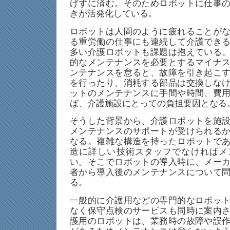
げずに済む。そのためロボットに仕事
きが活発化している。
ロボットは人間のように疲れることが
る重労働の仕事にも連続して介護でき
多い介護ロボットも課題は抱えている
的なメンテナンスを必要とするマイナ
ンテナンスを怠ると、故障を引き起こ
を行ったり、消耗する部品は交換しな
ットのメンテナンスに手間や時間、費
ば、介護施設にとっての負担要因となる
そうした背景から、介護ロボットを施
メンテナンスのサポートが受けられる
なる。複雑な構造を持ったロボットで
造に詳しい技術スタッフでなければメ
い。そこでロボットの導入時に、メー
者から導入後のメンテナンスについて
る。
一般的に介護用などの専門的なロボッ
なく保守点検のサービスも同時に案内
護用のロボットは、業務時の故障や誤