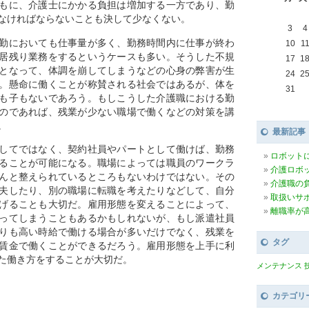
もに、介護士にかかる負担は増加する一方であり、勤
なければならないことも決して少なくない。
3
4
勤においても仕事量が多く、勤務時間内に仕事が終わ
10
1
居残り業務をするというケースも多い。そうした不規
17
1
となって、体調を崩してしまうなどの心身の弊害が生
24
2
。懸命に働くことが称賛される社会ではあるが、体を
31
も子もないであろう。もしこうした介護職における勤
のであれば、残業が少ない職場で働くなどの対策を講
。
最新記事
してではなく、契約社員やパートとして働けば、勤務
ロボット
ることが可能になる。職場によっては職員のワークラ
介護ロボ
んと整えられているところもないわけではない。その
介護職の
夫したり、別の職場に転職を考えたりなどして、自分
取扱いサ
げることも大切だ。雇用形態を変えることによって、
離職率が
ってしまうこともあるかもしれないが、もし派遣社員
りも高い時給で働ける場合が多いだけでなく、残業を
タグ
賃金で働くことができるだろう。雇用形態を上手に利
た働き方をすることが大切だ。
メンテナンス
カテゴリ