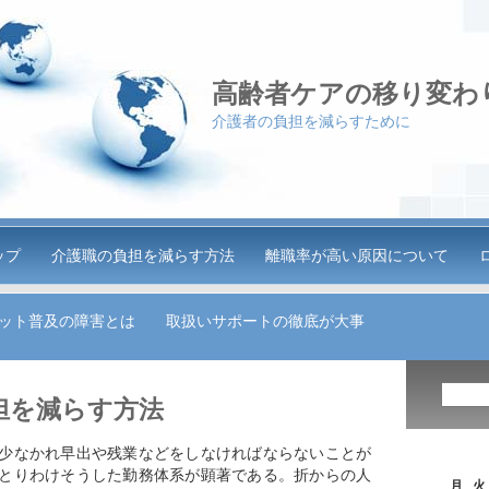
高齢者ケアの移り変わ
介護者の負担を減らすために
ップ
介護職の負担を減らす方法
離職率が高い原因について
ット普及の障害とは
取扱いサポートの徹底が大事
担を減らす方法
少なかれ早出や残業などをしなければならないことが
とりわけそうした勤務体系が顕著である。折からの人
月
火