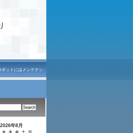
り
ロボットにはメンテナン
2026年8月
水
木
金
土
日