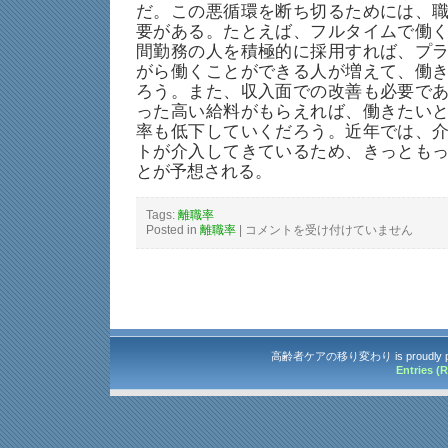
だ。この悪循環を断ち切るためには、
要がある。たとえば、フルタイムで働
間勤務の人を積極的に採用すれば、プ
がら働くことができる人が増えて、働
ろう。また、収入面での改善も必要で
った高い給料がもらえれば、働きたい
率も低下していくだろう。近年では、
トが介入してきているため、きっとも
とが予想される。
Tags:
離職率
Posted in
離職率
|
離
コメントを受け付けていません
職
率
が
高
い
原
因
に
つ
高齢者ケアの移り変わり is proudly p
い
Entries (
て
は